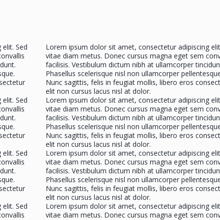
elit. Sed
Lorem ipsum dolor sit amet, consectetur adipiscing elit
onvallis
vitae diam metus. Donec cursus magna eget sem conva
idunt.
facilisis. Vestibulum dictum nibh at ullamcorper tincidun
sque.
Phasellus scelerisque nisl non ullamcorper pellentesque
nsectetur
Nunc sagittis, felis in feugiat mollis, libero eros consec
elit non cursus lacus nisl at dolor.
elit. Sed
Lorem ipsum dolor sit amet, consectetur adipiscing elit
onvallis
vitae diam metus. Donec cursus magna eget sem conva
idunt.
facilisis. Vestibulum dictum nibh at ullamcorper tincidun
sque.
Phasellus scelerisque nisl non ullamcorper pellentesque
nsectetur
Nunc sagittis, felis in feugiat mollis, libero eros consec
elit non cursus lacus nisl at dolor.
elit. Sed
Lorem ipsum dolor sit amet, consectetur adipiscing elit
onvallis
vitae diam metus. Donec cursus magna eget sem conva
idunt.
facilisis. Vestibulum dictum nibh at ullamcorper tincidun
sque.
Phasellus scelerisque nisl non ullamcorper pellentesque
nsectetur
Nunc sagittis, felis in feugiat mollis, libero eros consec
elit non cursus lacus nisl at dolor.
elit. Sed
Lorem ipsum dolor sit amet, consectetur adipiscing elit
onvallis
vitae diam metus. Donec cursus magna eget sem conva