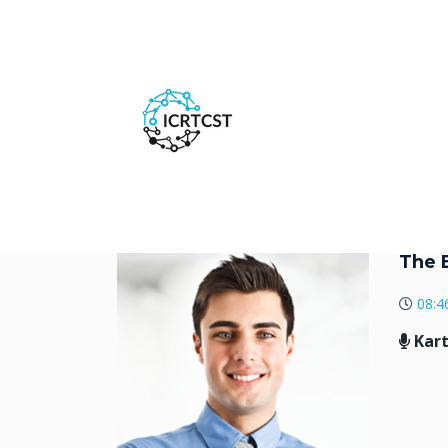
The 
08:46
Kar