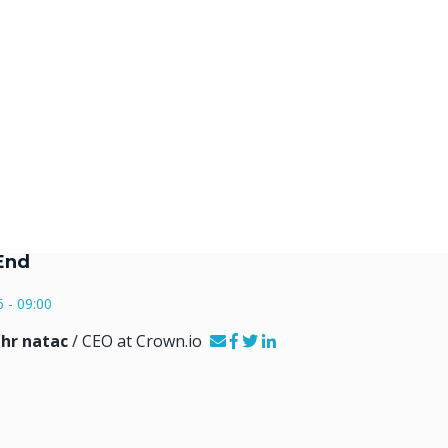
End
 - 09:00
thr natac
/ CEO at Crown.io