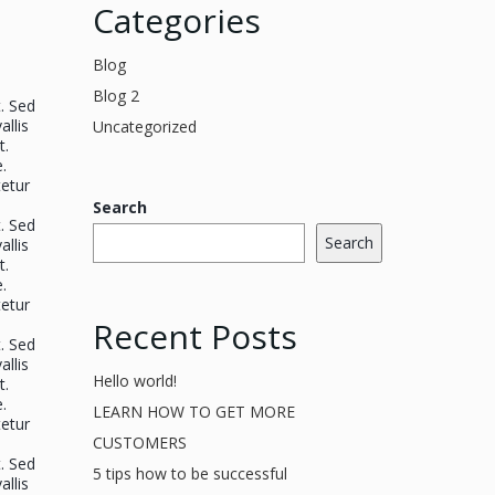
Categories
Blog
Blog 2
. Sed
llis
Uncategorized
t.
.
tetur
Search
. Sed
Search
llis
t.
.
tetur
Recent Posts
. Sed
llis
Hello world!
t.
.
LEARN HOW TO GET MORE
tetur
CUSTOMERS
. Sed
5 tips how to be successful
llis